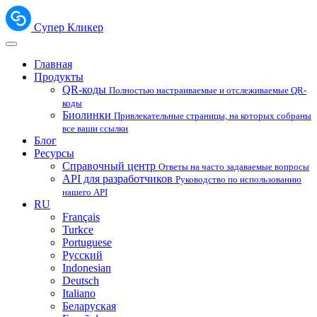
Супер Кликер
Главная
Продукты
QR-коды
Полностью настраиваемые и отслеживаемые QR-
коды
Биолинки
Привлекательные страницы, на которых собраны
все ваши ссылки
Блог
Ресурсы
Справочный центр
Ответы на часто задаваемые вопросы
API для разработчиков
Руководство по использованию
нашего API
RU
Français
Turkce
Portuguese
Русский
Indonesian
Deutsch
Italiano
Беларуская