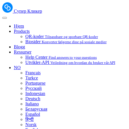
Супер Кликер
Hjem
Products
QR-koder
Tilpassbare og sporbare QR-koder
Biosider
Konverter følgerne dine på sosiale medier
Blogg
Ressurser
Help Center
Find answers to your questions
Utvikler-API
Veiledning om hvordan du bruker vår API
NO
Français
Turkce
Portuguese
Русский
Indonesian
Deutsch
Italiano
Беларуская
Español
हिन्दी
Norsk