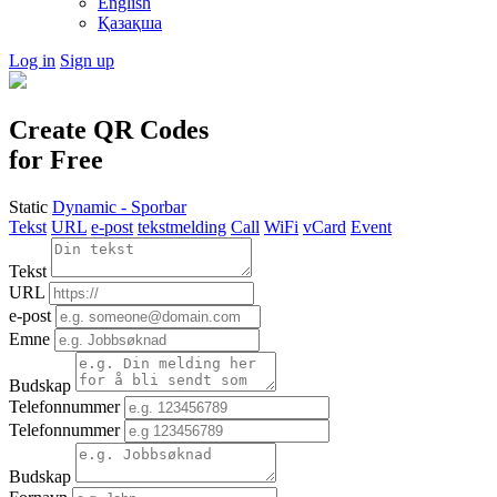
English
Қазақша
Log in
Sign up
Create QR Codes
for
Free
Static
Dynamic - Sporbar
Tekst
URL
e-post
tekstmelding
Call
WiFi
vCard
Event
Tekst
URL
e-post
Emne
Budskap
Telefonnummer
Telefonnummer
Budskap