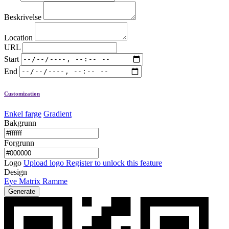
Beskrivelse
Location
URL
Start
End
Customization
Enkel farge
Gradient
Bakgrunn
Forgrunn
Logo
Upload logo
Register to unlock this feature
Design
Eye
Matrix
Ramme
Generate