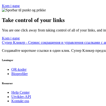
Kom i gang
Take control of your links
You are one click away from taking control of all of your links, and ins
Kom i gang
Супер Кликер - Сервис сокращения и управления ссылками с 
Создавайте короткие ссылки в один клик. Супер Кликер предл
Løsninger
QR-koder
Bioprofiler
Ressurser
Help Center
Utvikler-API
Kontakt oss