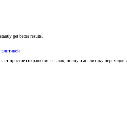
tantly get better results.
аналитикой
агает простое сокращение ссылок, полную аналитику переходов 