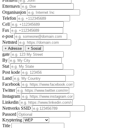
Fornavn
Etternavn
Organisasjon
Telefon
Cell
Fax
e-post
Nettsted
+ Adresse
+ Sosial
gate
By
Stat
Post kode
Land
Facebook
Twitter
Instagram
Linkedin
Nettverks SSID
Passord
Kryptering
Title