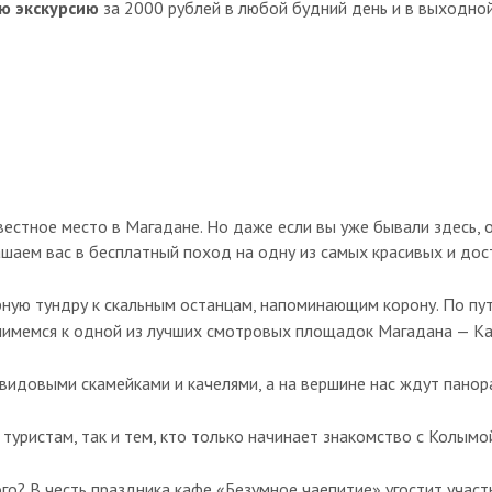
ю экскурсию
за 2000 рублей в любой будний день и в выходно
естное место в Магадане. Но даже если вы уже бывали здесь, о
шаем вас в бесплатный поход на одну из самых красивых и дос
ную тундру к скальным останцам, напоминающим корону. По пут
нимемся к одной из лучших смотровых площадок Магадана — К
идовыми скамейками и качелями, а на вершине нас ждут панора
уристам, так и тем, кто только начинает знакомство с Колымо
ого? В честь праздника кафе «Безумное чаепитие» угостит уча