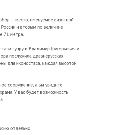
обор — место, именуемое визитной
 России и вторым по величине
е 71 метра.
тали супруги Владимир Григорьевич и
бора послужила древнерусская
оны для иконостаса, каждая высотой
ное сооружение, а вы увидите
храма. У вас будет возможность
а.
рсию отдельно.