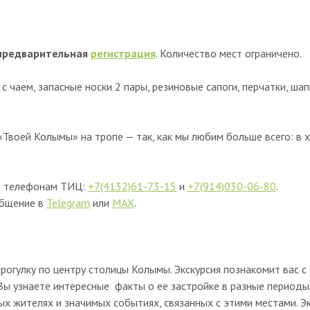
предварительная
регистрация
. Количество мест ограничено.
 с чаем, запасные носки 2 пары, резиновые сапоги, перчатки, шап
Твоей Колымы» на тропе — так, как мы любим больше всего: в 
по телефонам ТИЦ:
+7(4132)61-73-15
и
+7(914)030-06-80
.
общение в
Telegram
или
MAX
.
рогулку по центру столицы Колымы. Экскурсия познакомит вас с
ы узнаете интересные факты о ее застройке в разные периоды 
ых жителях и значимых событиях, связанных с этими местами. 