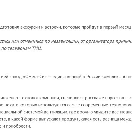
готовил экскурсии и встречи, которые пройдут в первый месяц 
стись или отмениться по независящим от организатора причин
те по телефонам ТИЦ.
сией завод «Омега-Си» — единственный в России комплекс по п
 инженер-технолог компании, специалист расскажет про этапы 
о цеха, в которых используются самые современные технологии
ециальной системой вентиляции, где воочию увидите все нюанс
ете, в какой форме выпускают продукт, какая есть разница меж
 и приобрести.