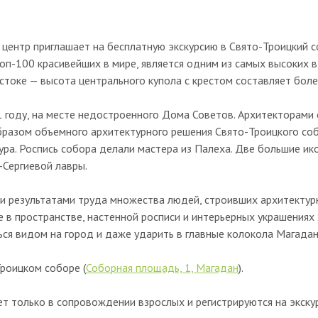
центр приглашает на бесплатную экскурсию в Свято-Троицкий с
оп-100 красивейших в мире, является одним из самых высоких в
токе — высота центрального купола с крестом составляет боле
 году, на месте недостроенного Дома Советов. Архитекторами с
разом объемного архитектурного решения Свято-Троицкого со
ра. Роспись собора делали мастера из Палеха. Две большие ик
-Сергиевой лавры.
ми результатами труда множества людей, строивших архитектур
в пространстве, настенной росписи и интерьерных украшениях 
ся видом на город и даже ударить в главные колокола Магадан
роицком соборе (
Соборная площадь, 1, Магадан
).
ет только в сопровождении взрослых и регистрируются на экску