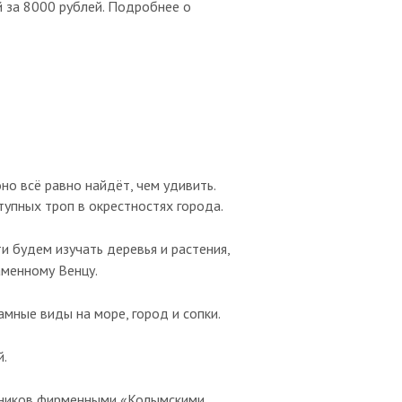
й за 8000 рублей. Подробнее о
но всё равно найдёт, чем удивить.
тупных троп в окрестностях города.
и будем изучать деревья и растения,
аменному Венцу.
мные виды на море, город и сопки.
й.
стников фирменными «Колымскими