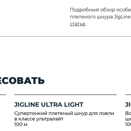
Подробный обзор особе
плетеного шнура JigLine
статье
.
ЕСОВАТЬ
JIGLINE ULTRA LIGHT
J
Супертонкий плетеный шнур для ловли
В
в классе ультралайт
ш
100 м
10