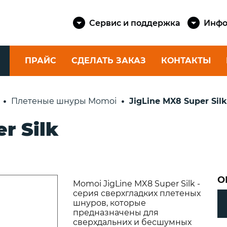
Сервис и поддержка
Инфо
ПРАЙС
СДЕЛАТЬ ЗАКАЗ
КОНТАКТЫ
КАТУШКИ
ШНУРЫ
Плетеные шнуры Momoi
JigLine MX8 Super Silk
SAILMAST
Спиннинговые
КАТЕРОВ 
r Silk
eika
катушки
Шкоты и 
Фидерные катушки
яхт
ские
Катушки для
eika
Шнуры шв
ультралайта
Dock Cord
Силовые катушки
О
Momoi JigLine MX8 Super Silk -
е
Канаты ш
серия сверхгладких плетеных
rtini
Dock Line
шнуров, которые
предназначены для
Шнуры як
rtini
сверхдальних и бесшумных
Anchor Co