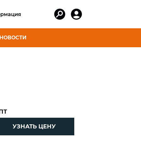
рмация
НОВОСТИ
АКСЕССУАРЫ
ER ДЛЯ
Коробки и ведра
И ЯХТ
Шнуры для лодок,
фалы для
катеров и яхт
Шнуры для спорта
артовые
и туризма
Защитные перчатки
ПТ
вартовые
Плетеные шнуры
УЗНАТЬ ЦЕНУ
из кевлара
орные
Поводковый
rd