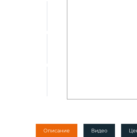
Пикерные у
Tubertini
ПЛЕТЕНЫЕ
Квивертипы
ШНУРЫ
Плетеные
шнуры Momoi
Плетеные
шнуры Ultron
Плетеные
шнуры ProJig
Описание
Видео
Це