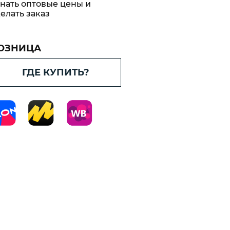
материал
нать оптовые цены и
корные
елать заказ
ne
вающие
ord
ОЗНИЦА
етический
ГДЕ КУПИТЬ?
Cord