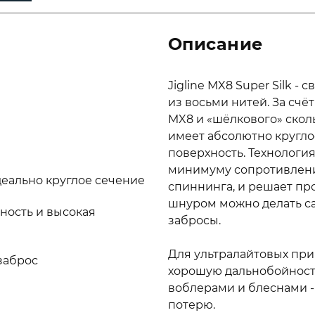
Описание
Jigline MX8 Super Silk -
из восьми нитей. За счё
MX8 и «шёлкового» ско
имеет абсолютно кругло
поверхность. Технология
минимуму сопротивлени
еально круглое сечение
спиннинга, и решает про
шнуром можно делать с
ность и высокая
забросы.
Для ультралайтовых при
заброс
хорошую дальнобойность
воблерами и блеснами -
потерю.