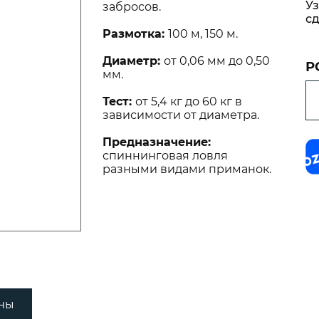
Уз
забросов.
дилища
Канаты я
сд
Anchor Li
Размотка:
100 м, 150 м.
Лини пла
Диаметр:
от 0,06 мм до 0,50
Floating C
Р
мм.
Трос синт
Тест:
от 5,4 кг до 60 кг в
PE Cross-
зависимости от диаметра.
Предназначение:
спиннинговая ловля
разными видами приманок.
ны