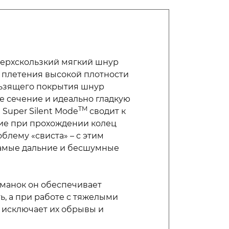
 сверхскользкий мягкий шнур
т плетения высокой плотности
льзящего покрытия шнур
е сечение и идеально гладкую
TM
 Super Silent Mode
сводит к
е при прохождении колец
блему «свиста» – с этим
амые дальние и бесшумные
манок он обеспечивает
, а при работе с тяжелыми
 исключает их обрывы и