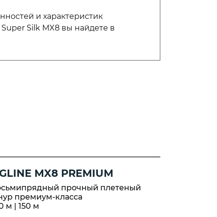
нностей и характеристик
 Super Silk MX8 вы найдете в
IGLINE MX8 PREMIUM
JIGLINE
осьмипрядный прочный плетеный
Высокопр
нур премиум-класса
выставки 
0 м | 150 м
100 м | 150