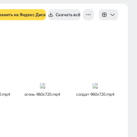
ранить на Яндекс Диск
Скачать всё
0.mp4
огонь-960x720.mp4
солдат-960х720.mp4