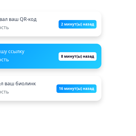
вал ваш QR-код
2 минут(ы) назад
ость
ашу ссылку
8 минут(ы) назад
ость
ел ваш биолинк
16 минут(ы) назад
ость