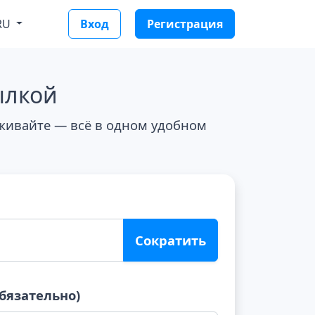
RU
Вход
Регистрация
ылкой
еживайте — всё в одном удобном
Сократить
бязательно)